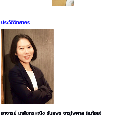
ประวัติวิทยากร
อาจารย์ เภสัชกรหญิง ธันยพร จารุไพศาล (อ.ก้อย)