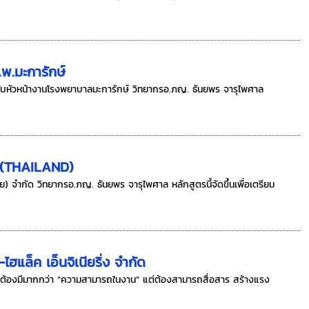
พ.มะการักษ์
ับหัวหน้างานโรงพยาบาลมะการักษ์ วิทยากรอ.ภญ. ธันยพร จารุไพศาล
 (THAILAND)
) จำกัด วิทยากรอ.ภญ. ธันยพร จารุไพศาล หลักสูตรนี้จัดขึ้นเพื่อเตรียม
แล็ค เอ็นจิเนียริ่ง จำกัด
ม่ต้องมีมากกว่า “ความสามารถในงาน” แต่ต้องสามารถสื่อสาร สร้างแรง