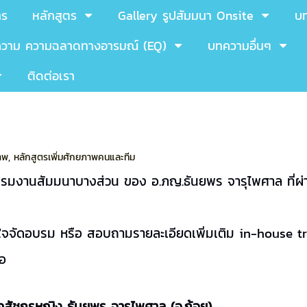
าร
หลักสูตร
Gallery รูปสัมมนา Onsite
บ
วาม ความฉลาดทางอารมณ์ (EQ)
บทความอื่นๆ
ติดต่อเรา
าพ
,
หลักสูตรเพิ่มศักยภาพคนและทีม
รมงานสัมมนาบางส่วน ของ อ.ภญ.ธันยพร จารุไพศาล ที่ผ่
ใจจัดอบรม หรือ สอบถามรายละเอียดเพิ่มเติม in-house t
่อ
ภสัชกรหญิง ธันยพร จารุไพศาล (อ.ก้อย)