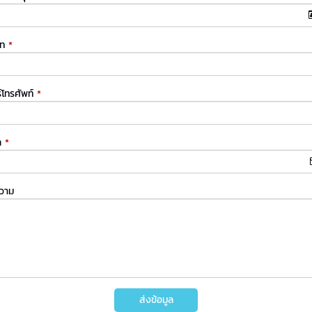
ัท
*
์โทรศัพท์
*
ล
*
ความ
ส่งข้อมูล