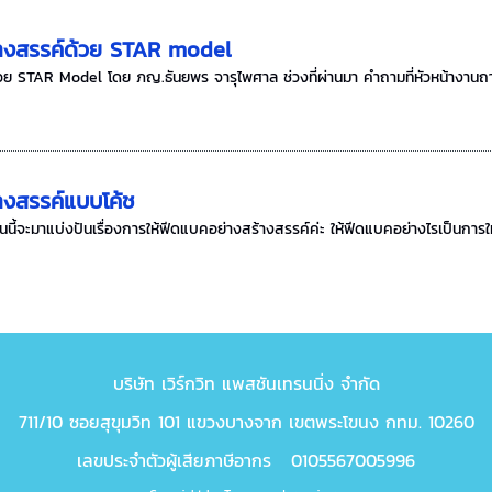
้างสรรค์ด้วย STAR model
วย STAR Model โดย ภญ.ธันยพร จารุไพศาล ช่วงที่ผ่านมา คำถามที่หัวหน้างานถา
างสรรค์แบบโค้ช
นี้จะมาแบ่งปันเรื่องการให้ฟีดแบคอย่างสร้างสรรค์ค่ะ ให้ฟีดแบคอย่างไรเป็นการให
บริษัท เวิร์กวิท แพสชันเทรนนิ่ง จำกัด
711/10 ซอยสุขุมวิท 101 แขวงบางจาก เขตพระโขนง กทม. 10260
เลขประจำตัวผู้เสียภาษีอากร 0105567005996