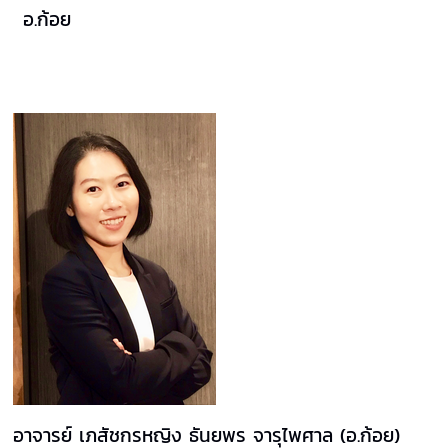
อ.ก้อย
อาจารย์ เภสัชกรหญิง ธันยพร จารุไพศาล (อ.ก้อย)